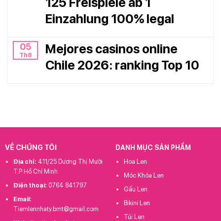
125 Freispiele ab 1
Einzahlung 100% legal
05
Mejores casinos online
Th8
Chile 2026: ranking Top 10
VỀ CHÚNG TÔI
DANH MỤC SẢN PHẨM
Địa chỉ:
411/25 Dương Thị Mười
Hoa Len
T.P Hồ Chí Minh
Móc Khóa Len
Điện thoại:
0764 841797
Gấu Len
Email:
Bikini Len
Tiemlennhaty.bmt@gmail.com
Túi Len