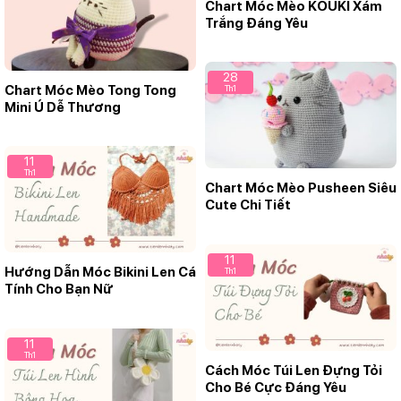
Chart Móc Mèo KOUKI Xám
Trắng Đáng Yêu
28
Chart Móc Mèo Tong Tong
Th1
Mini Ú Dễ Thương
11
Th1
Chart Móc Mèo Pusheen Siêu
Cute Chi Tiết
11
Hướng Dẫn Móc Bikini Len Cá
Th1
Tính Cho Bạn Nữ
11
Th1
Cách Móc Túi Len Đựng Tỏi
Cho Bé Cực Đáng Yêu