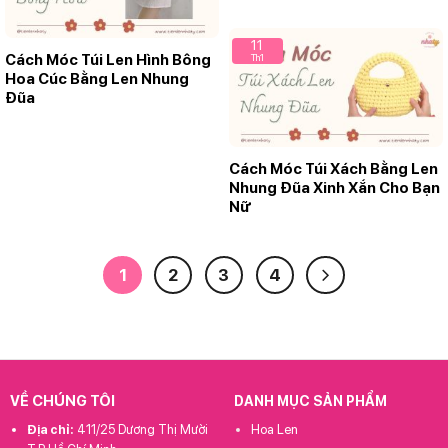
11
Cách Móc Túi Len Hình Bông
Th1
Hoa Cúc Bằng Len Nhung
Đũa
Cách Móc Túi Xách Bằng Len
Nhung Đũa Xinh Xắn Cho Bạn
Nữ
1
2
3
4
VỀ CHÚNG TÔI
DANH MỤC SẢN PHẨM
Địa chỉ:
411/25 Dương Thị Mười
Hoa Len