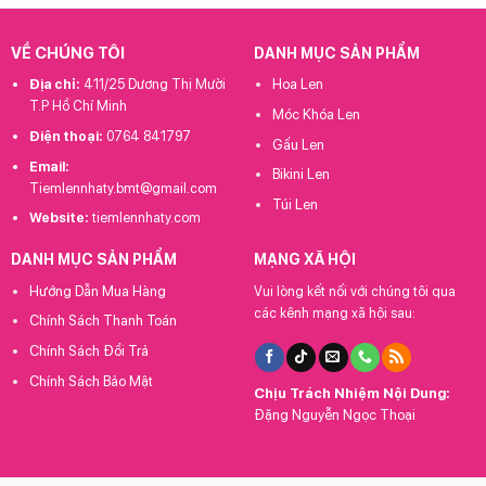
VỀ CHÚNG TÔI
DANH MỤC SẢN PHẨM
Địa chỉ:
411/25 Dương Thị Mười
Hoa Len
T.P Hồ Chí Minh
Móc Khóa Len
Điện thoại:
0764 841797
Gấu Len
Email:
Bikini Len
Tiemlennhaty.bmt@gmail.com
Túi Len
Website:
tiemlennhaty.com
DANH MỤC SẢN PHẨM
MẠNG XÃ HỘI
Hướng Dẫn Mua Hàng
Vui lòng kết nối với chúng tôi qua
các kênh mạng xã hội sau:
Chính Sách Thanh Toán
Chính Sách Đổi Trả
Chính Sách Bảo Mật
Chịu Trách Nhiệm Nội Dung:
Đặng Nguyễn Ngọc Thoại