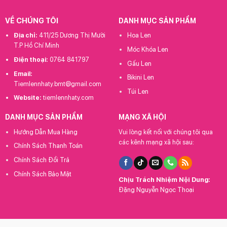
VỀ CHÚNG TÔI
DANH MỤC SẢN PHẨM
Địa chỉ:
411/25 Dương Thị Mười
Hoa Len
T.P Hồ Chí Minh
Móc Khóa Len
Điện thoại:
0764 841797
Gấu Len
Email:
Bikini Len
Tiemlennhaty.bmt@gmail.com
Túi Len
Website:
tiemlennhaty.com
DANH MỤC SẢN PHẨM
MẠNG XÃ HỘI
Hướng Dẫn Mua Hàng
Vui lòng kết nối với chúng tôi qua
các kênh mạng xã hội sau:
Chính Sách Thanh Toán
Chính Sách Đổi Trả
Chính Sách Bảo Mật
Chịu Trách Nhiệm Nội Dung:
Đặng Nguyễn Ngọc Thoại