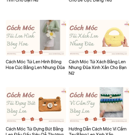
Tính Cho Bạn Nữ
Cho Bé Cực Đáng Yêu
Cách Móc Túi Len Hình Bông
Cách Móc Túi Xách Bằng Len
Hoa Cúc Bằng Len Nhung Đũa
Nhung Đũa Xinh Xắn Cho Bạn
Nữ
Cách Móc Túi Đựng Bút Bằng
Hướng Dẫn Cách Móc Ví Cầm
Len Đầu Gấu Siêu Dễ Thương
Tay Bằng Len Xinh Xắn