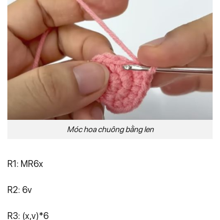
Móc hoa chuông bằng len
R1: MR6x
R2: 6v
R3: (x,v)*6