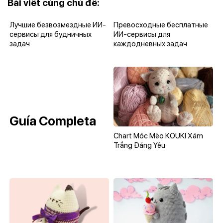
Bài viết cùng chủ đề:
Лучшие безвозмездные ИИ-
Превосходные бесплатные
сервисы для будничных
ИИ-сервисы для
задач
каждодневных задач
Guía Completa
Chart Móc Mèo KOUKI Xám
Trắng Đáng Yêu