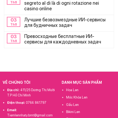
Th8
segreto al di là di ogni rotazione nei
casino online
Лучшие безвозмездные ИИ-сервисы
03
Th8
для будничных задач
Превосходные бесплатные ИИ-
03
Th8
сервисы для каждодневных задач
VỀ CHÚNG TÔI
DANH MỤC SẢN PHẨM
Địa chỉ:
411/25 Dương Thị Mười
Hoa Len
T.P Hồ Chí Minh
Móc Khóa Len
Điện thoại:
0764 841797
Gấu Len
Email:
Bikini Len
Tiemlennhaty.bmt@gmail.com